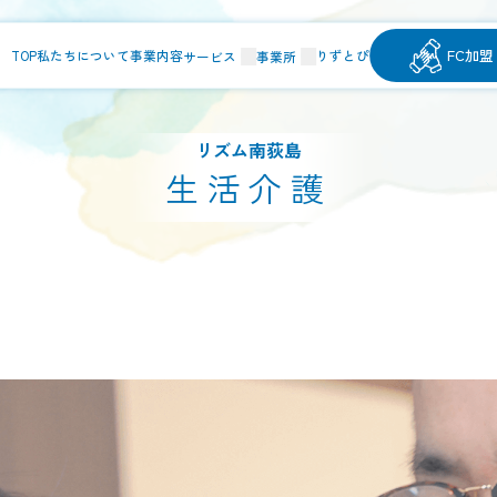
FC加盟
TOP
私たちについて
事業内容
りずとぴ
サービス
事業所
リズム南荻島
生活介護