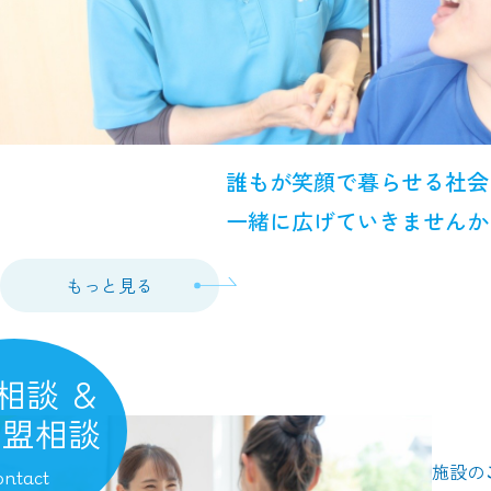
誰もが笑顔で暮らせる社会
一緒に広げていきませんか
もっと見る
相談 ＆
加盟相談
施設の
ntact