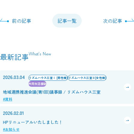
前の記事
記事一覧
次の記事
What’s New
最新記事
2026.03.04
リズムハウス三室Ⅰ [男性棟]
リズムハウス三室Ⅱ[女性棟]
共同生活援助
地域連携推進会議(第1回)議事録 / リズムハウス三室
#資料
2026.02.01
HPリニューアルいたしました！
#お知らせ