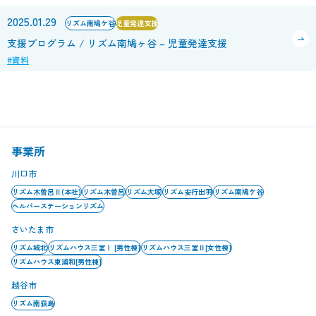
2025.01.29
リズム南鳩ケ谷
児童発達支援
支援プログラム / リズム南鳩ヶ谷 – 児童発達支援
#資料
事業所
川口市
リズム木曽呂Ⅱ(本社)
リズム木曽呂
リズム大塚
リズム安行出羽
リズム南鳩ケ谷
ヘルパーステーションリズム
さいたま市
リズム城北
リズムハウス三室Ⅰ [男性棟]
リズムハウス三室Ⅱ[女性棟]
リズムハウス東浦和[男性棟]
越谷市
リズム南荻島