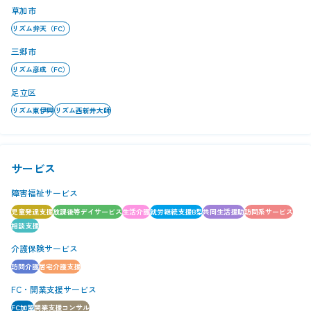
草加市
リズム弁天（FC）
三郷市
リズム彦成（FC）
足立区
リズム東伊興
リズム西新井大師
サービス
障害福祉サービス
児童発達支援
放課後等デイサービス
生活介護
就労継続支援B型
共同生活援助
訪問系サービス
相談支援
介護保険サービス
訪問介護
居宅介護支援
FC・開業支援サービス
FC加盟
開業支援コンサル