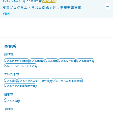
リズム南鳩ケ谷
児童発達支援
支援プログラム / リズム南鳩ヶ谷 – 児童発達支援
#資料
事業所
川口市
リズム木曽呂Ⅱ(本社)
リズム木曽呂
リズム大塚
リズム安行出羽
リズム南鳩ケ谷
ヘルパーステーションリズム
さいたま市
リズム城北
リズムハウス三室Ⅰ [男性棟]
リズムハウス三室Ⅱ[女性棟]
リズムハウス東浦和[男性棟]
越谷市
リズム南荻島
草加市