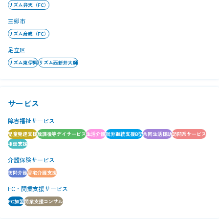
リズム弁天（FC）
三郷市
リズム彦成（FC）
足立区
リズム東伊興
リズム西新井大師
サービス
障害福祉サービス
児童発達支援
放課後等デイサービス
生活介護
就労継続支援B型
共同生活援助
訪問系サービス
相談支援
介護保険サービス
訪問介護
居宅介護支援
FC・開業支援サービス
FC加盟
開業支援コンサル