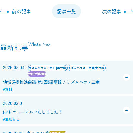
前の記事
記事一覧
次の記事
What’s New
最新記事
2026.03.04
リズムハウス三室Ⅰ [男性棟]
リズムハウス三室Ⅱ[女性棟]
共同生活援助
地域連携推進会議(第1回)議事録 / リズムハウス三室
#資料
2026.02.01
HPリニューアルいたしました！
#お知らせ
2025.01.29