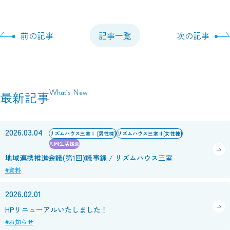
前の記事
記事一覧
次の記事
What’s New
最新記事
2026.03.04
リズムハウス三室Ⅰ [男性棟]
リズムハウス三室Ⅱ[女性棟]
共同生活援助
地域連携推進会議(第1回)議事録 / リズムハウス三室
#資料
2026.02.01
HPリニューアルいたしました！
#お知らせ