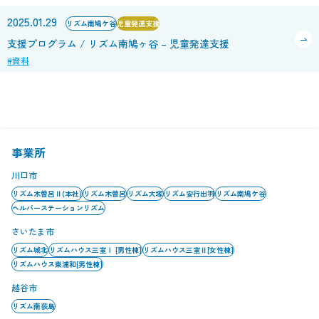
2025.01.29
リズム南鳩ケ谷
児童発達支援
支援プログラム / リズム南鳩ヶ谷 – 児童発達支援
#資料
事業所
川口市
リズム木曽呂Ⅱ(本社)
リズム木曽呂
リズム大塚
リズム安行出羽
リズム南鳩ケ谷
ヘルパーステーションリズム
さいたま市
リズム城北
リズムハウス三室Ⅰ [男性棟]
リズムハウス三室Ⅱ[女性棟]
リズムハウス東浦和[男性棟]
越谷市
リズム南荻島