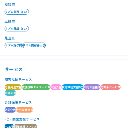
草加市
リズム弁天（FC）
三郷市
リズム彦成（FC）
足立区
リズム東伊興
リズム西新井大師
サービス
障害福祉サービス
児童発達支援
放課後等デイサービス
生活介護
就労継続支援B型
共同生活援助
訪問系サービス
相談支援
介護保険サービス
訪問介護
居宅介護支援
FC・開業支援サービス
FC加盟
開業支援コンサル