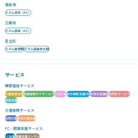
草加市
リズム弁天（FC）
三郷市
リズム彦成（FC）
足立区
リズム東伊興
リズム西新井大師
サービス
障害福祉サービス
児童発達支援
放課後等デイサービス
生活介護
就労継続支援B型
共同生活援助
訪問系サービス
相談支援
介護保険サービス
訪問介護
居宅介護支援
FC・開業支援サービス
FC加盟
開業支援コンサル