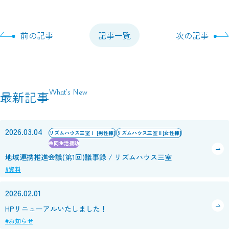
前の記事
記事一覧
次の記事
What’s New
最新記事
2026.03.04
リズムハウス三室Ⅰ [男性棟]
リズムハウス三室Ⅱ[女性棟]
共同生活援助
地域連携推進会議(第1回)議事録 / リズムハウス三室
#資料
2026.02.01
HPリニューアルいたしました！
#お知らせ