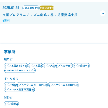
2025.01.29
リズム南鳩ケ谷
児童発達支援
支援プログラム / リズム南鳩ヶ谷 – 児童発達支援
#資料
事業所
川口市
リズム木曽呂Ⅱ(本社)
リズム木曽呂
リズム大塚
リズム安行出羽
リズム南鳩ケ谷
ヘルパーステーションリズム
さいたま市
リズム城北
リズムハウス三室Ⅰ [男性棟]
リズムハウス三室Ⅱ[女性棟]
リズムハウス東浦和[男性棟]
越谷市
リズム南荻島