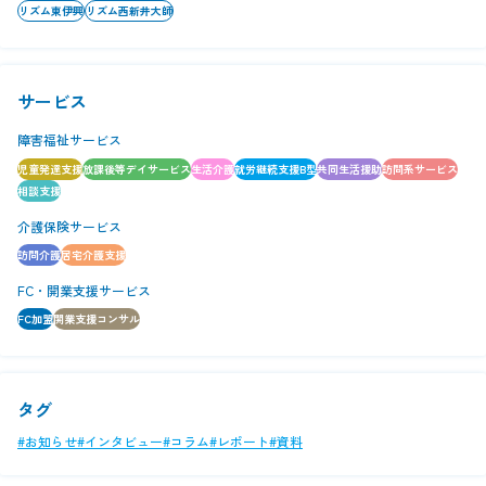
リズム東伊興
リズム西新井大師
サービス
障害福祉サービス
児童発達支援
放課後等デイサービス
生活介護
就労継続支援B型
共同生活援助
訪問系サービス
相談支援
介護保険サービス
訪問介護
居宅介護支援
FC・開業支援サービス
FC加盟
開業支援コンサル
タグ
#お知らせ
#インタビュー
#コラム
#レポート
#資料