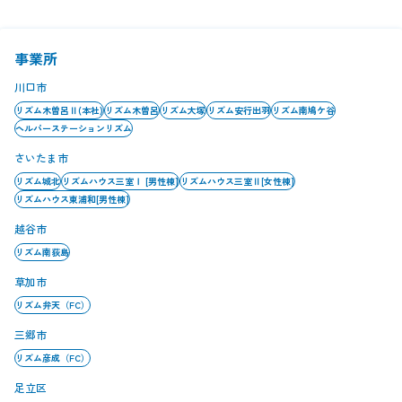
事業所
川口市
リズム木曽呂Ⅱ(本社)
リズム木曽呂
リズム大塚
リズム安行出羽
リズム南鳩ケ谷
ヘルパーステーションリズム
さいたま市
リズム城北
リズムハウス三室Ⅰ [男性棟]
リズムハウス三室Ⅱ[女性棟]
リズムハウス東浦和[男性棟]
越谷市
リズム南荻島
草加市
リズム弁天（FC）
三郷市
リズム彦成（FC）
足立区