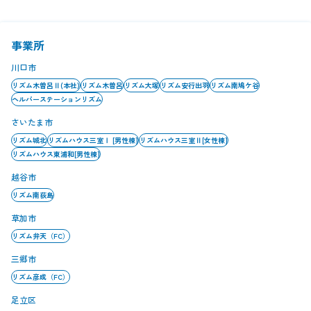
事業所
川口市
リズム木曽呂Ⅱ(本社)
リズム木曽呂
リズム大塚
リズム安行出羽
リズム南鳩ケ谷
ヘルパーステーションリズム
さいたま市
リズム城北
リズムハウス三室Ⅰ [男性棟]
リズムハウス三室Ⅱ[女性棟]
リズムハウス東浦和[男性棟]
越谷市
リズム南荻島
草加市
リズム弁天（FC）
三郷市
リズム彦成（FC）
足立区