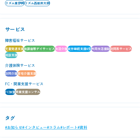
リズム東伊興
リズム西新井大師
サービス
障害福祉サービス
児童発達支援
放課後等デイサービス
生活介護
就労継続支援B型
共同生活援助
訪問系サービス
相談支援
介護保険サービス
訪問介護
居宅介護支援
FC・開業支援サービス
FC加盟
開業支援コンサル
タグ
#お知らせ
#インタビュー
#コラム
#レポート
#資料