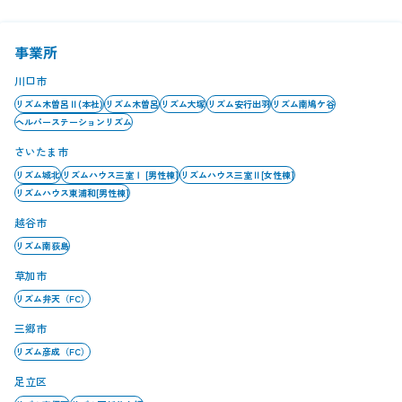
事業所
川口市
リズム木曽呂Ⅱ(本社)
リズム木曽呂
リズム大塚
リズム安行出羽
リズム南鳩ケ谷
ヘルパーステーションリズム
さいたま市
リズム城北
リズムハウス三室Ⅰ [男性棟]
リズムハウス三室Ⅱ[女性棟]
リズムハウス東浦和[男性棟]
越谷市
リズム南荻島
草加市
リズム弁天（FC）
三郷市
リズム彦成（FC）
足立区