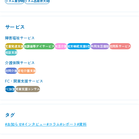
リズム東伊興
リズム西新井大師
サービス
障害福祉サービス
児童発達支援
放課後等デイサービス
生活介護
就労継続支援B型
共同生活援助
訪問系サービス
相談支援
介護保険サービス
訪問介護
居宅介護支援
FC・開業支援サービス
FC加盟
開業支援コンサル
タグ
#お知らせ
#インタビュー
#コラム
#レポート
#資料