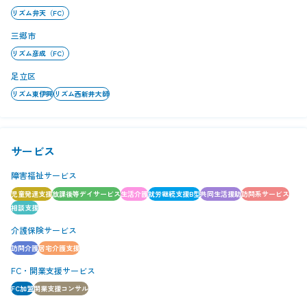
リズム弁天（FC）
三郷市
リズム彦成（FC）
足立区
リズム東伊興
リズム西新井大師
サービス
障害福祉サービス
児童発達支援
放課後等デイサービス
生活介護
就労継続支援B型
共同生活援助
訪問系サービス
相談支援
介護保険サービス
訪問介護
居宅介護支援
FC・開業支援サービス
FC加盟
開業支援コンサル