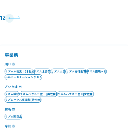
投
1
2
稿
の
ペ
ー
ジ
送
り
事業所
川口市
リズム木曽呂Ⅱ(本社)
リズム木曽呂
リズム大塚
リズム安行出羽
リズム南鳩ケ谷
ヘルパーステーションリズム
さいたま市
リズム城北
リズムハウス三室Ⅰ [男性棟]
リズムハウス三室Ⅱ[女性棟]
リズムハウス東浦和[男性棟]
越谷市
リズム南荻島
草加市