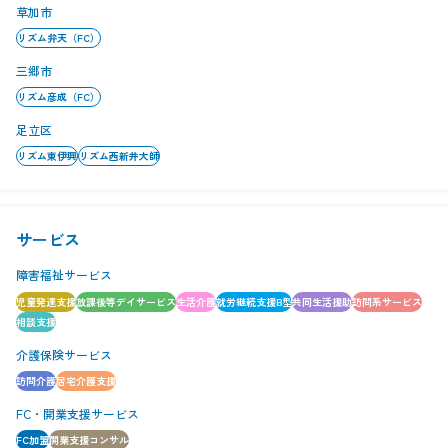
草加市
リズム弁天（FC）
三郷市
リズム彦成（FC）
足立区
リズム東伊興
リズム西新井大師
サービス
障害福祉サービス
児童発達支援
放課後等デイサービス
生活介護
就労継続支援B型
共同生活援助
訪問系サービス
相談支援
介護保険サービス
訪問介護
居宅介護支援
FC・開業支援サービス
FC加盟
開業支援コンサル