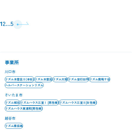
投
1
2
…
5
稿
の
ペ
ー
ジ
送
り
事業所
川口市
リズム木曽呂Ⅱ(本社)
リズム木曽呂
リズム大塚
リズム安行出羽
リズム南鳩ケ谷
ヘルパーステーションリズム
さいたま市
リズム城北
リズムハウス三室Ⅰ [男性棟]
リズムハウス三室Ⅱ[女性棟]
リズムハウス東浦和[男性棟]
越谷市
リズム南荻島