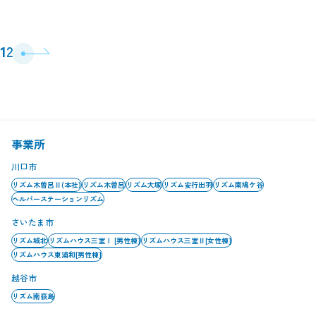
投
1
2
稿
の
ペ
ー
ジ
送
り
事業所
川口市
リズム木曽呂Ⅱ(本社)
リズム木曽呂
リズム大塚
リズム安行出羽
リズム南鳩ケ谷
ヘルパーステーションリズム
さいたま市
リズム城北
リズムハウス三室Ⅰ [男性棟]
リズムハウス三室Ⅱ[女性棟]
リズムハウス東浦和[男性棟]
越谷市
リズム南荻島