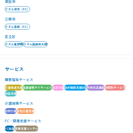
草加市
リズム弁天（FC）
三郷市
リズム彦成（FC）
足立区
リズム東伊興
リズム西新井大師
サービス
障害福祉サービス
児童発達支援
放課後等デイサービス
生活介護
就労継続支援B型
共同生活援助
訪問系サービス
相談支援
介護保険サービス
訪問介護
居宅介護支援
FC・開業支援サービス
FC加盟
開業支援コンサル